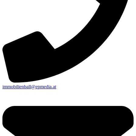
immobilienball@epmedia.at